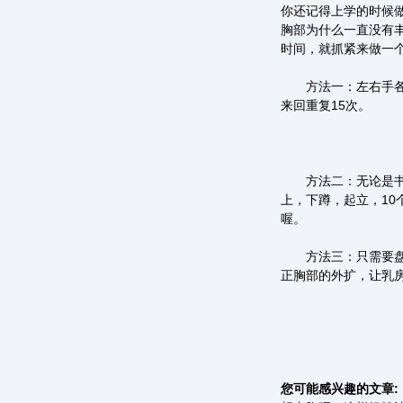
你还记得上学的时候
胸部为什么一直没有
时间，就抓紧来做一
方法一：左右手各握
来回重复15次。
方法二：无论是书
上，下蹲，起立，1
喔。
方法三：只需要盘腿
正胸部的外扩，让乳
您可能感兴趣的文章: