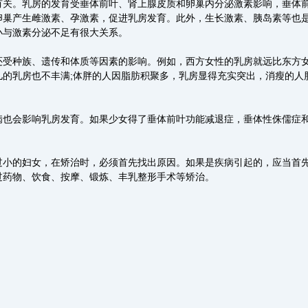
。乳房的发育受垂体前叶、肾上腺皮质和卵巢内分泌激素影响，垂体前
卵巢产生雌激素、孕激素，促进乳房发育。此外，生长激素、胰岛素等也
小与激素分泌不足有很大关系。
种族、遗传和体质等因素的影响。例如，西方女性的乳房就远比东方女
儿的乳房也不丰满;体胖的人因脂肪积聚多，乳房显得充实突出，消瘦的人
也会影响乳房发育。如果少女得了垂体前叶功能减退症，垂体性侏儒症
。
的妇女，在矫治时，必须首先找出原因。如果是疾病引起的，应当首先
过药物、饮食、按摩、锻炼、丰乳整形手术等矫治。