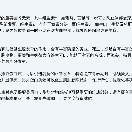
部的重要营养元素，其中维生素c，如葡萄、西柚等，都可以防止胸部变形
助胸部发育。维生素a，有利于激素分泌，而维生素b，如牛肉、牛奶及猪
说，总之各位美眉平时不要在这方面挑食，就可以使胸部更完美喔。
有助促进生腺发育的作用，含有丰富磷脂的黄豆、花生，或是含有丰富
丰胸食物。蛋类和牛奶都含有维生素b，能助于激素的合成，而海参、猪脚
胸养颜的好食材。
取蛋白质，可以促进乳房的正常发育。特别是在青春期时，必须摄入足
全并且漂亮。另外蛋白质还可以促进肌肤新陈代谢，保持弹性，抗老化等
时也要提醒美眉们，脂肪对胸部来说可是重要的组成部分，适当摄入富
部的基本形状，并且减肥先减胸，不要过度节食减肥。