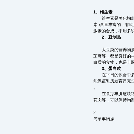
1、维生素
维生素是美化胸
素e含量丰富的，有
激素的合成，不用多
2、豆制品
大豆类的营养物质
芝麻等，都是良好的
白质的食物，也是丰
3、蛋白质
在平日的饮食中多摄
能保证乳房发育得完
。
在食疗丰胸这块结束
花肉等，可以保持胸
2
简单丰胸操