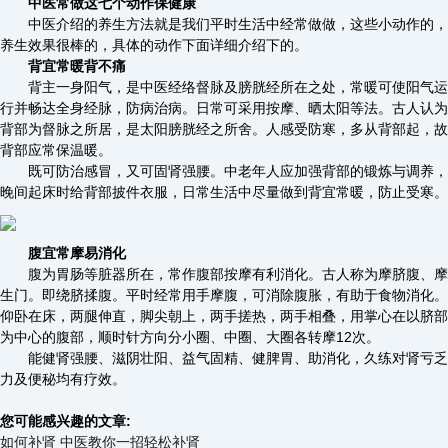
中医常做这七个动作保健康
中医介绍的养生方法就是我们平时生活中经常做做，这些小动作的，
养生效果很棒的，具体的动作下面详细介绍下的。
背宜常暖背不痛
背主一身阳气，是中医经络督脉及膀胱经所在之处，常暖可使阳气运
行并畅达全身经脉，防病治病。日常可采用按摩、晒太阳等法。古人认为
背部为督脉之所居，是太阳膀胱经之所舍。人感受防寒，多从背部起，故
背部应常保温暖。
既可防治感冒，又可固肾强腰。中老年人应加强背部的锻炼与调养，
晚间起床时给背部披件衣服，日常生活中尽量做到背宜常暖，防止受寒。
腹宜常摩易消化
腹为胃肠等脏器所在，常作腹部按摩有利消化。古人称为摩脐腹、摩
生门。即绕脐揉腹。平时经常用手摩腹，可消除腹胀，有助于食物消化。
仰卧在床，两腿伸直，脚尖朝上，两手搓热，两手相叠，用掌心在以脐部
为中心的腹部，顺时针方向分小圈、中圈、大圈各转摩12次。
能健肾强腰、滋阴壮阳、益气固精、健脾胃、助消化，久练对肾亏乏
力及便秘均有疗效。
您可能感兴趣的文章:
如何补肾 中医教你一招轻松补肾